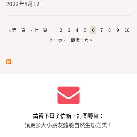
2022年8月12日
頁面
« 第一頁
‹ 上一頁
…
2
3
4
5
6
7
8
9
10
下一頁 ›
最後一頁 »
請留下電子信箱，訂閱野望：
讓更多大小朋友體驗自然生態之美！