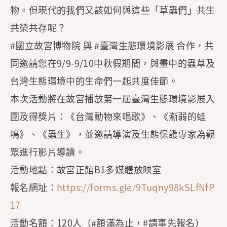
物。但現代的我們又該如何與這些「草蟲們」共生
共榮共存呢？
#國立故宮博物院 與 #臺灣生態環境影展 合作，共
同邀請您在9/9-9/10中秋假期間，與畫中的蟲草及
台灣生態環境中的生命們一起共度佳節。
本次活動將在故宮播放第一屆臺灣生態環境影展入
圍及得獎片：《台灣動物來唱歌》、《漸弱的蛙
鳴》、《蟲生》，並邀請導演及生態保護專家為觀
眾進行影片導讀。
活動地點：故宮正館B1多媒體放映室
報名網址：
https://forms.gle/9Tuqny98kSLfNfP
17
活動名額：120人（#額滿為止，#請事先報名）