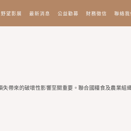
Jump to Main content
Jump to Navigation
野望影展
最新消息
公益勸募
財務徵信
聯絡我
損失帶來的破壞性影響至關重要。聯合國糧食及農業組織