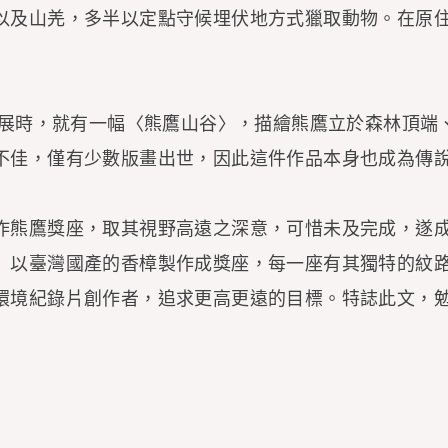
以及山羌，多半以定點守候埋伏地方式獵取動物。在原
版畫展時，就有一幅〈熊鷹山谷〉，描繪熊鷹立於森林頂
不佳，僅有少數版畫出世，因此這件作品本身也成為傳
作熊鷹獎座，取其視野高遠之深意，可惜未及完成，遂
〉以臺灣國產的香樟製作成獎座，每一座有其獨特的紋
環境紀錄片創作者，追求更高更遠的目標。特誌此文，