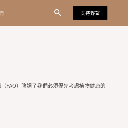
搜
搜
們
支持野望
尋
尋
表
單
（FAO）強調了我們必須優先考慮植物健康的