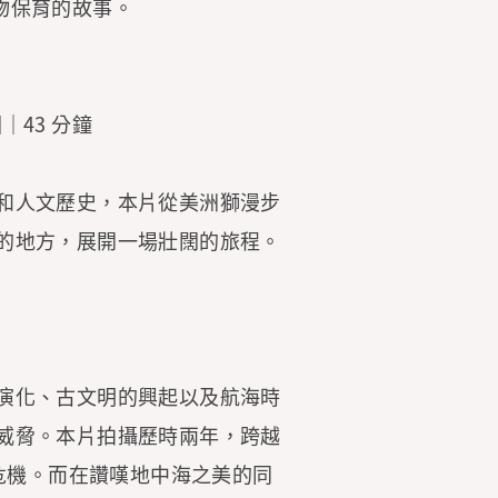
st) 裡動物保育的故事。
英國｜43 分鐘
和人文歷史，本片從美洲獅漫步
的地方，展開一場壯闊的旅程。
演化、古文明的興起以及航海時
威脅。本片拍攝歷時兩年，跨越
危機。而在讚嘆地中海之美的同