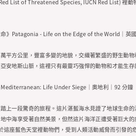
's Red List of Threatened Species, IUCN Red Li
tagonia - Life on the Edge of the World｜
百萬平方公里，豐富多變的地貌，交織著繁盛的野生動物
尼亞安地斯山脈，這裡只有最靈巧強悍的動物和才能生存
iterranean: Life Under Siege｜奧地利｜92 分鐘
，踏上一段驚奇的旅程。這片湛藍海水見證了地球生命的
向地中海享受著自然美景，但然這片海洋正遭受著巨大的
生存於這座藍色天堂裡動物們，受到人類活動威脅而引發的