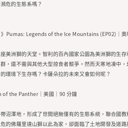
些瀕危的生態系嗎？
umas: Legends of the Ice Mountains (EP02
一座美洲獅的天堂。智利的百內國家公園為美洲獅的生存
族群，還不需與其他大型掠食者競爭。然而天寒地凍中，
酷的環境下生存嗎？卡薩朵拉的未來又會如何呢？
of the Panther｜美國｜90 分鐘
熱帶沼澤地，形成了世間絕無僅有的生態系統，聯合國教
瀕危的佛羅里達山獅以此為家，卻面臨了土地開發及道路