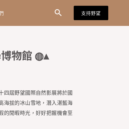
搜
搜
們
支持野望
尋
尋
表
單
博物館 ◍▴
十四屆野望國際自然影展將於國
高海拔的冰山雪地，潛入湛藍海
假的閒暇時光，好好把握機會至