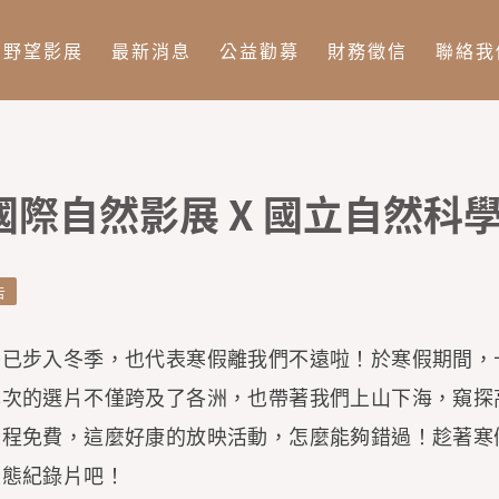
Jump to Main content
Jump to Navigation
野望影展
最新消息
公益勸募
財務徵信
聯絡我
國際自然影展 X 國立自然科學
告
灣已步入冬季，也代表寒假離我們不遠啦！於寒假期間，
本次的選片不僅跨及了各洲，也帶著我們上山下海，窺探
全程免費，這麼好康的放映活動，怎麼能夠錯過！趁著寒
生態紀錄片吧！