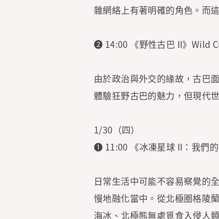
雜網絡上有著明確的角色。而
➋ 14:00 《野性古巴 II》Wild
由於政治與外交的緣故，古巴面
體驗狂野古巴的魅力，但現代
1/30（四）
➊ 11:00 《冰凍星球 II：我們的冰凍
日常生活中可能不容易察覺的
慢地融化當中。從北極圈格陵
海冰、北極熊無處覓食入侵人