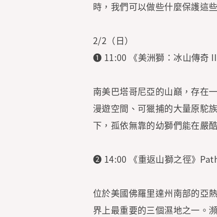
時，我們可以做些什麼保護這
2/2（日）
➊ 11:00 《美洲獅：冰山傳奇 II 》P
南美巴塔哥尼亞的山巔，存在
漫遊空間、可獵捕的大量原駝
下，孤依無靠的幼獅們能在嚴
➋ 14:00 《重返山獅之徑》Path 
位於美國佛羅里達州南部的亞
界上最重要的三個濕地之一。