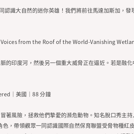
d）一同認識大自然的迷你英雄！我們將前往馬達加斯加，
from the Roof of the World-Vanishing We
命脈的印度河，然後另一個重大威脅正在逼近。若是融化
gered｜美國｜88 分鐘
冒著風險，拯救他們摯愛的瀕危動物。知名脫口秀主持人艾
角色，帶領觀眾一同認識國際自然保育聯盟受脅物種紅皮書(The I