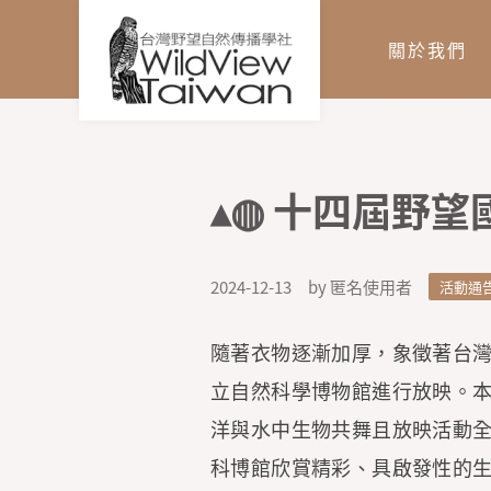
關於我們
▴◍ 十四屆野望
您在這裡
2024-12-13
by 匿名使用者
活動通
隨著衣物逐漸加厚，象徵著台
立自然科學博物館進行放映。
洋與水中生物共舞且放映活動
科博館欣賞精彩、具啟發性的