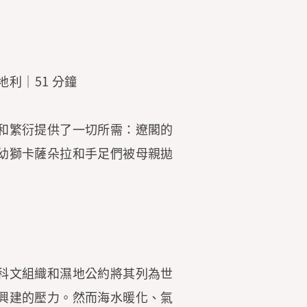
)｜奧地利｜51 分鐘
和繁衍提供了一切所需：遼閣的
幼獅卡薩朵拉和手足們被母親拋
科文組織和濕地公約將其列為世
興建的壓力。然而海水暖化、氣