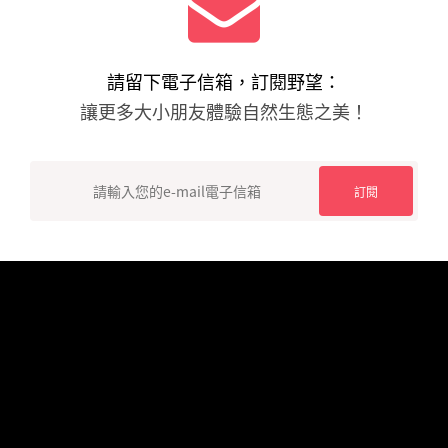
請留下電子信箱，訂閱野望：
讓更多大小朋友體驗自然生態之美！
COPYRIGHT WildViewTaiwan Nature Communication Society ALL
RIGHTS RESERVED 本網站內容屬「 社團法人台灣野望傳播學社 」以
及 「台灣野望國際自然影展 」所有.
若有任何問題，歡迎來信客服信箱，或114 台北市內湖路二段103巷
48之6號7樓