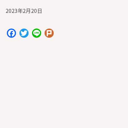
2023年2月20日
F
T
Li
Pl
a
w
n
ur
c
itt
e
k
e
er
b
o
o
k