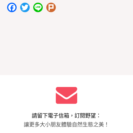
F
T
Li
Pl
a
w
n
ur
c
itt
e
k
e
er
b
o
o
k
請留下電子信箱，訂閱野望：
讓更多大小朋友體驗自然生態之美！