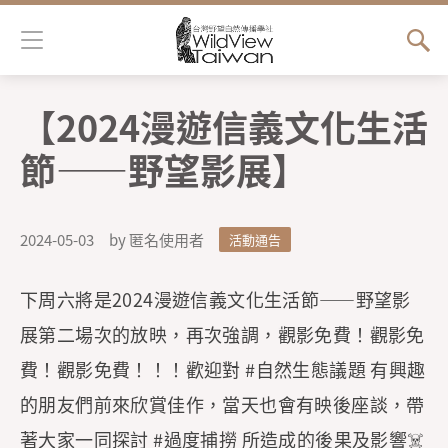
Jump to Main content
Jump to Navigation
【2024漫遊信義文化生活
您在這裡
節——野望影展】 ​
2024-05-03
by 匿名使用者
活動通告
下周六將是2024漫遊信義文化生活節——野望影
展第二場次的放映，再次強調，觀影免費！觀影免
費！觀影免費！！！歡迎對 #自然生態議題 有興趣
的朋友們前來欣賞佳作，當天也會有映後座談，帶
著大家一同探討 #過度捕撈 所造成的後果及影響☠️