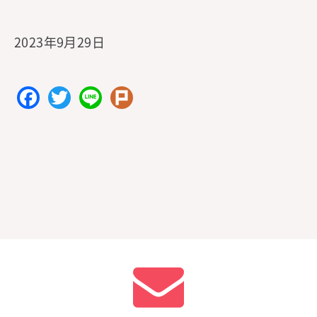
2023年9月29日
F
T
Li
Pl
a
w
n
ur
c
itt
e
k
e
er
b
o
o
k