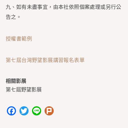
九、如有未盡事宜，由本社依照個案處理或另行公
告之。
授權書範例
第七屆台灣野望影展講習報名表單
相關影展
第七屆野望影展
F
T
Li
Pl
a
w
n
ur
c
itt
e
k