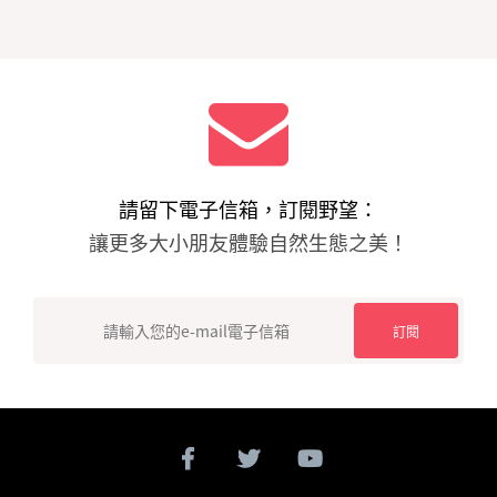
e
er
b
o
o
k
請留下電子信箱，訂閱野望：
讓更多大小朋友體驗自然生態之美！