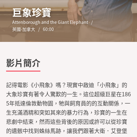
巨象珍寶
Attenborough and the Giant Elephant
英國-加拿大
60:00
影片簡介
記得電影《小飛象》嗎？現實中啟迪「小飛象」的
大象珍寶有著令人驚歎的一生。這位超級巨星在186
5年抵達倫敦動物園，牠與飼育員的的互動關係，一
生充滿酒精和突如其來的暴力行為，珍寶的一生在
悲劇中結束，然而這些背後的原因或許可以從珍寶
的遺骸中找到蛛絲馬跡，讓我們跟著大衛．艾登堡