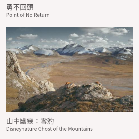
勇不回頭
Point of No Return
山中幽靈：雪豹
Disneynature Ghost of the Mountains