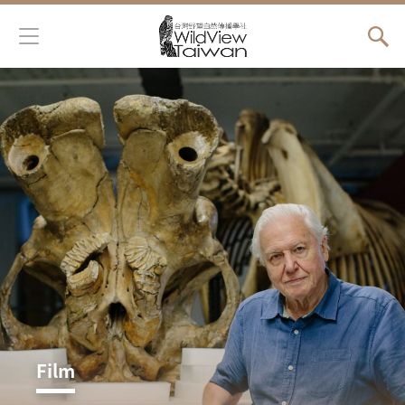
Jump to Main content
Jump to Navigation
您在這裡
Film