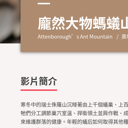
龐然大物螞蟻
Attenborough’s Ant Mountain
奧
影片簡介
寒冬中的瑞士侏羅山沉睡著由上千個蟻巢、上
牠們分工調節巢穴室溫、捍衛領土並肩作戰、
來維護群落的健康。年輕的蟻后如何取得其他