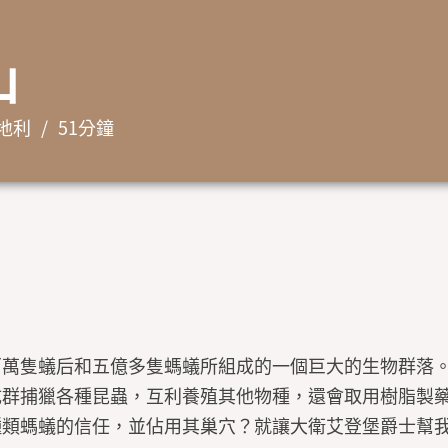
山
地利
51分鐘
百萬隻蟻后和五億多隻螞蟻所組成的一個巨大的生物群落
成群捕獵各種昆蟲，互利養殖其他物種，還會取用樹脂製
種類螞蟻的信任，並佔用其巢穴？就讓大衛艾登堡爵士幫