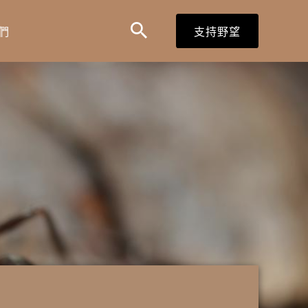
搜
搜
們
支持野望
尋
尋
表
單