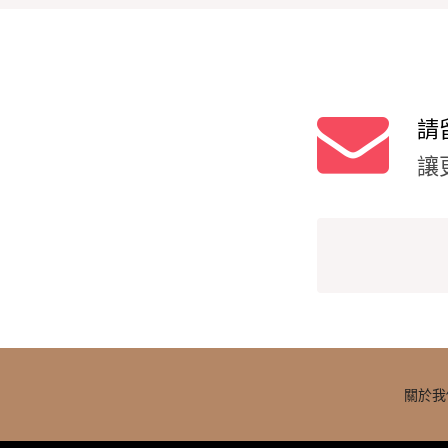
請
讓
關於我