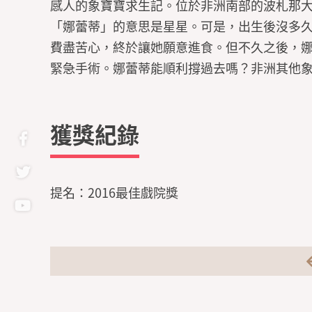
感人的象寶寶求生記。位於非洲南部的波札那
「娜蕾蒂」的意思是星星。可是，出生後沒多
費盡苦心，終於讓她願意進食。但不久之後，
緊急手術。娜蕾蒂能順利撐過去嗎？非洲其他
獲獎紀錄
提名：2016最佳戲院獎