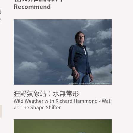
員
行
狂野氣象站：水無常形
Wild Weather with Richard Hammond - Wat
er: The Shape Shifter