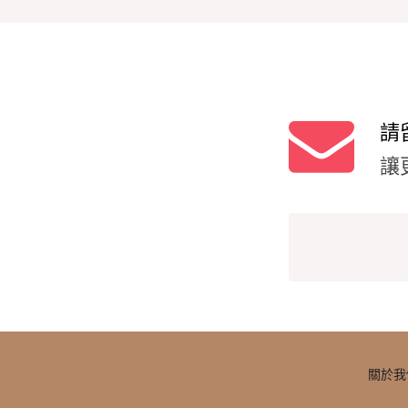
請
讓
關於我