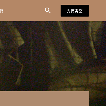
搜
搜
們
支持野望
尋
尋
表
單