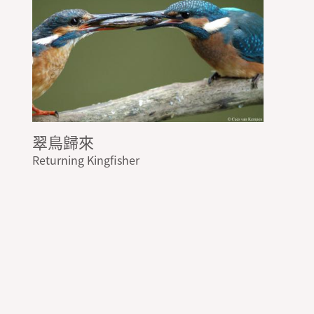
翠鳥歸來
Returning Kingfisher