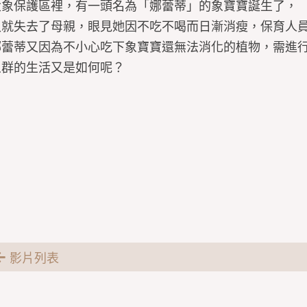
大象保護區裡，有一頭名為「娜蕾蒂」的象寶寶誕生了，
久就失去了母親，眼見她因不吃不喝而日漸消瘦，保育人
娜蕾蒂又因為不小心吃下象寶寶還無法消化的植物，需進
象群的生活又是如何呢？
影片列表