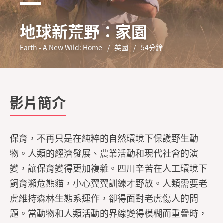
地球新荒野：家園
Earth - A New Wild: Home
英國
54分鐘
影片簡介
保育，不再只是在純粹的自然環境下保護野生動
物。人類的經濟發展、農業活動和現代社會的演
變，讓保育變得更加複雜。四川辛苦在人工環境下
飼育瀕危熊貓，小心翼翼訓練才野放。人類需要老
虎維持森林生態系運作，卻得面對老虎傷人的問
題。當動物和人類活動的界線變得模糊而重疊時，