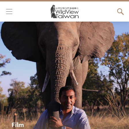
Jump to Main content
Jump to Navigation
您在這裡
Film