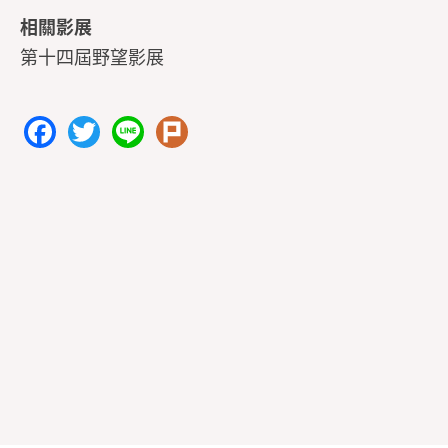
相關影展
第十四屆野望影展
F
T
Li
Pl
a
w
n
ur
c
itt
e
k
e
er
b
o
o
k