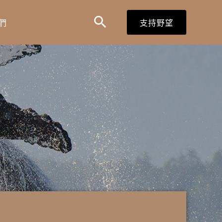
搜
搜
們
支持野望
尋
尋
表
單